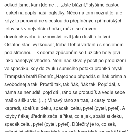
odkud jsme, kam jdeme … „Jste blázni,“ slyšíme častou
reakci na popis naší logistiky. Něco na tom možná je, ale
když to porovnáme s cestou do přeplněných přímořských
letovisek v největším horku, může se úroveň
dovolenkového bláznovství jevit jako dosti relativní.
Ostatně stačí vyzkoušet, třeba i lehčí variantu s noclehem
pod střechou – k oběma způsobům se Lužické hory jeví
jako nanejvýš vhodné. Není nad skvělý pocit po probuzení
ve spacáku, kdy do zvuku šumícího potoka proniká myslí
Trampská bratří Ebenů: „Najednou připadáš si ňák príma a
svobodnej a tak. Prostě tak, tak ňák, ňák tak. Pojď dál, s
náma se nenudíš, pojď dál, ráno se probudíš a vedle sebe
máš o šišku víc. (…) Mlhavý ráno za tratí, u cesty roste
kapradí, sbalíš si deku, spacák, celtu, pytel (pytel, pytel). A
kdyby ňákej úředník začal ti říkat, co a jak, sbalíš si deku,
spacák celtu, pytel (pytel, pytel). Důležitý je to, co seš,
odkud jsi přišel a kam jdeš, co seš, kam jdeš, co seš.“ Myslí