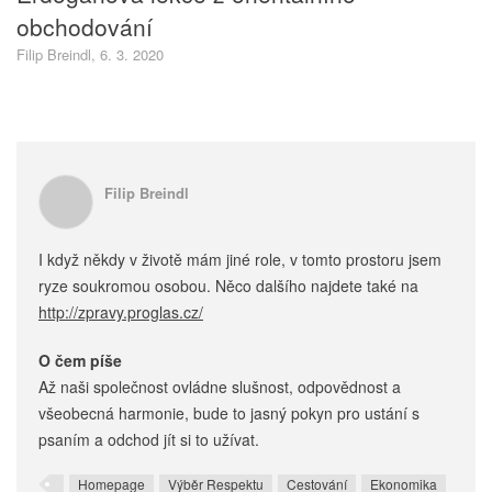
obchodování
Filip Breindl, 6. 3. 2020
Filip Breindl
I když někdy v životě mám jiné role, v tomto prostoru jsem
ryze soukromou osobou. Něco dalšího najdete také na
http://zpravy.proglas.cz/
O čem píše
Až naši společnost ovládne slušnost, odpovědnost a
všeobecná harmonie, bude to jasný pokyn pro ustání s
psaním a odchod jít si to užívat.
Homepage
Výběr Respektu
Cestování
Ekonomika