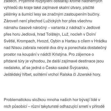
zádech. Příjemné rozptýlení obstarají kromě nádherných
výhledů do kraje také zajímavé skalní útvary, písčité
pěšinky a šumící lesy se značným zastoupením bučiny.
Zároveň není přechod Lužických hor přes všechnu
námahu časově náročný – varianta z nádraží v Jedlové
přes horu Jedlová, hrad Tolštejn, Luž, nocleh v Dolní
Světlé, Krompach, Hvozd, Oybin a Hartau s cílem v Hrádku
nad Nisou zabrala necelé dva dny a ponechala dostatečný
prostor na koupání v nádrži Kristýna. Pro zájemce o
přidané túry je výhodou, že další zajímavé destinace jsou
nedaleko, ať se jedná o Česko-saské Švýcarsko,
Ještědský hřbet, solitérní vrchol Ralska či Jizerské hory.
Problematickou složkou mnoha našich hor bývají lidé v
nich působící – různí takyturisté odhazující smetí v přírodě