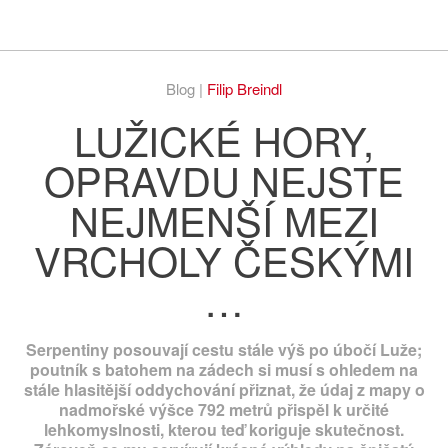
Respekt
Vy
Blog |
Filip Breindl
LUŽICKÉ HORY,
OPRAVDU NEJSTE
NEJMENŠÍ MEZI
VRCHOLY ČESKÝMI
…
Serpentiny posouvají cestu stále výš po úbočí Luže;
poutník s batohem na zádech si musí s ohledem na
stále hlasitější oddychování přiznat, že údaj z mapy o
nadmořské výšce 792 metrů přispěl k určité
lehkomyslnosti, kterou teď koriguje skutečnost.