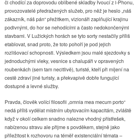
či chodící za doprovodu oblíbené skladby řvoucí z i-Phonu,
provozovatelé předražených služeb, pro něž je heslo „náš
zákazník, náš pán“ přežitkem, vizionáři zaplňující krajinu
podivnými, do hor se nehodícími a často nedokončenými
stavbami. V Lužických horách se tyto sorty nestačily příliš
etablovat, snad proto, že toto pohoří je pod jejich
rozlišovací schopnosti. Výsledkem jsou malé sjezdovky s
jednoduchými vleky, vesnice s chalupáři v opravených
roubenkách (sem tam necitlivě), turisté, kteří při míjení na
cestě zdraví jiné turisty, a překvapivě dobře fungující
dostupné a levné služby.
Pravda, člověk volící filosofii „omnia mea mecum porto“
nedá příliš vydělat místním ubytovacím kapacitám, zvláště
když v okolí celkem snadno nalezne vhodný přístřešek,
nabízenou stravu ale přijme s povděkem, stejně jako
příležitost k rozhovoru na téměř existenciální témata –