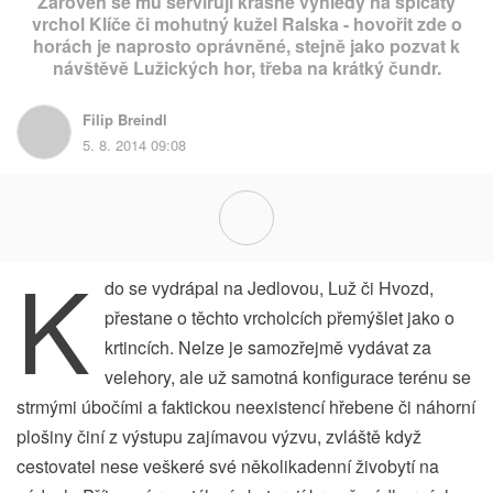
Zároveň se mu servírují krásné výhledy na špičatý
vrchol Klíče či mohutný kužel Ralska - hovořit zde o
horách je naprosto oprávněné, stejně jako pozvat k
návštěvě Lužických hor, třeba na krátký čundr.
Filip Breindl
5. 8. 2014 09:08
K
do se vydrápal na Jedlovou, Luž či Hvozd,
přestane o těchto vrcholcích přemýšlet jako o
krtincích. Nelze je samozřejmě vydávat za
velehory, ale už samotná konfigurace terénu se
strmými úbočími a faktickou neexistencí hřebene či náhorní
plošiny činí z výstupu zajímavou výzvu, zvláště když
cestovatel nese veškeré své několikadenní živobytí na