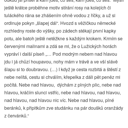
ještě krátce proběhne motiv stírání rosy na kolejích či
tuláckého rána se zhášením ohně vodou z říčky, a už si
ordinuje pokyn „šlapej dál“. Hvozd s věžičkou německé
rozhledny roste do výšky, po zádech stékají první kapky
potu, ale batoh ještě netěžkne s každým krokem. Krmím se
červenými malinami a zdá se mi, že o Lužických horách
vypráví i další píseň „… Pod modrým nebem nad hlavou
jdu i já chůzí houpavou, nohy mám v trávě a ve vší slávě
šlapu si to doubravou. (…) I když je cesta rozbitá a štěstí z
nebe nelítá, cestu si chválím, křepelka z dáli pět peněz mi
počítá. Nebe nad hlavou, dýchám z plných plic, nebe nad
hlavou, kráčím slunci vstříc, nebe nad hlavou, nad hlavou,
nad hlavou, nad hlavou nic víc. Nebe nad hlavou, plné
beránků, k připitkům zve studánku na pár doušků oranžády
z červánků.“