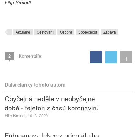
Filip Breindl
Aktuálně
Cestování
Osobní
Společnost
Zábava
+
2
Komentáře
Další články tohoto autora
Obyčejná neděle v neobyčejné
době - fejeton z časů koronaviru
Filip Breindl, 16. 3. 2020
Erdoganova lekce z orientálního