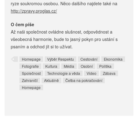
ryze soukromou osobou. Něco dalšího najdete také na
http://zpravy.proglas.cz/
O čem píše
Až naši společnost ovládne slušnost, odpovědnost a
všeobecná harmonie, bude to jasný pokyn pro ustání s
psaním a odchod jít si to užívat.
Homepage
Výběr Respektu
Cestování
Ekonomika
Fotografie
Kultura
Média
Osobní
Politika
Společnost
Technologie a věda
Video
Zábava
Zahraničí
Aktuálně
Četba na pokračování
Homepage