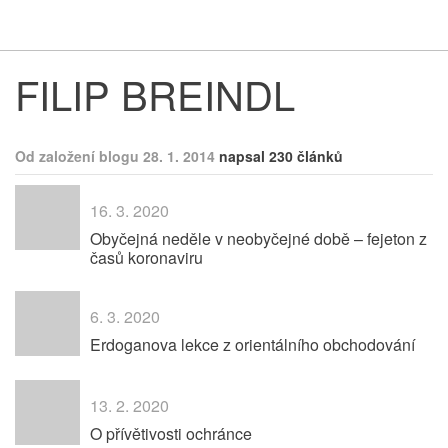
Respekt
Vy
FILIP BREINDL
Od založení blogu 28. 1. 2014
napsal 230 článků
16. 3. 2020
Obyčejná neděle v neobyčejné době – fejeton z
časů koronaviru
6. 3. 2020
Erdoganova lekce z orientálního obchodování
13. 2. 2020
O přívětivosti ochránce